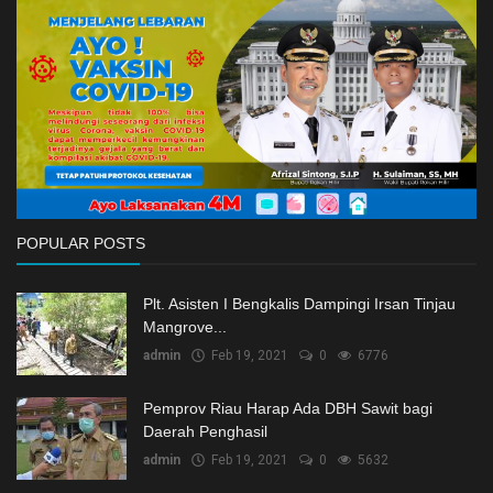
POPULAR POSTS
Plt. Asisten I Bengkalis Dampingi Irsan Tinjau
Mangrove...
admin
Feb 19, 2021
0
6776
Pemprov Riau Harap Ada DBH Sawit bagi
Daerah Penghasil
admin
Feb 19, 2021
0
5632