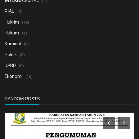
INTERNASIONAL
(4)
RIAU
(4)
Hukrim
(19)
Hukum
(1)
Kriminal
(0)
Politik
(8)
DPRD
(0)
Ekonomi
(16)
RANDOM POSTS