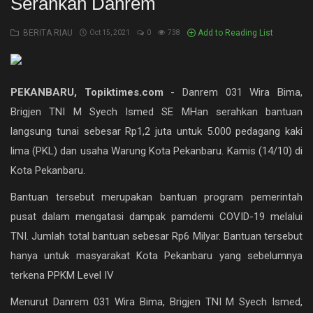
Serahkan Danrem
NASIONAL
BERITA RIAU
Add to Reading List
Oct 15, 2021
0
738
PEMERINTAHAN
PENDIDIKAN
PEKANBARU, Topiktimes.com
- Danrem 031 Wira Bima,
Brigjen TNI M Syech Ismed SE MHan serahkan bantuan
PERISTIWA
langsung tunai sebesar Rp1,2 juta untuk 5.000 pedagang kaki
RIAU
lima (PKL) dan usaha Warung Kota Pekanbaru. Kamis (14/10) di
Kota Pekanbaru.
Rokan hilir
Bantuan tersebut merupakan bantuan program pemerintah
SPORT
pusat dalam mengatasi dampak pamdemi COVID-19 melalui
Umum
TNI. Jumlah total bantuan sebesar Rp6 Milyar. Bantuan tersebut
hanya untuk masyarakat Kota Pekanbaru yang sebelumnya
Hukrim
terkena PPKM Level IV
Politik
Menurut Danrem 031 Wira Bima, Brigjen TNI M Syech Ismed,