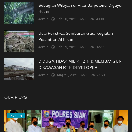
Sebagian Wilayah di Riau Berpotensi Diguyur
Hujan
admin
Feb 10, 2021
0
4033
Usai Peristiwa Semburan Gas, Kegiatan
Pesantren Al Ihsan...
admin
Feb 19, 2021
0
3277
DIDUGA TIDAK MILIKI IZIN & MEMBANGUN
DIKAWASAN RTH DEVELOPER...
admin
Aug 21, 2021
0
2653
OUR PICKS
Hukrim