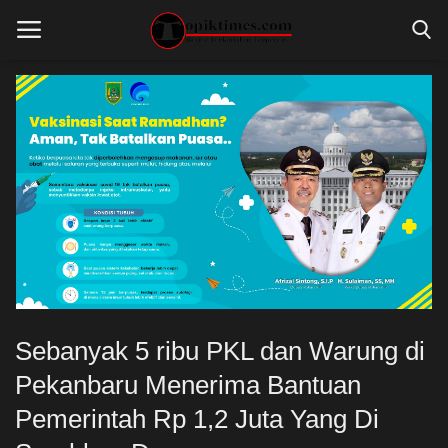
Home
ADVERTORIAL
BERITA RIAU
GALERI FOTO
INTERNASIONAL
Sebanyak 5 ribu PKL dan Warung di
KESEHATAN
Pekanbaru Menerima Bantuan
LINGKUNGAN
Pemerintah Rp 1,2 Juta Yang Di
LINGKUNGAN