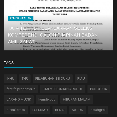
PEMERINTAHAN
TATA TERTIB PELAKSANAAN SELEKSI
KOMPETENSI CALON PIMPINAN BADAN
AMIL ZAKAT...
TAGS
INHU
THR
PELABUHAN SEI DUKU
RIAU
festifalpropertyska
HMI MPO CABANG ROHUL
PONPAPUA
LARANG MUDIK
kemdikbud
HIBURAN MALAM
disnakerriau
PSPSRIAU
BENAI
SAT-DN
riaudigital