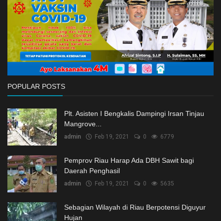
POPULAR POSTS
Plt. Asisten I Bengkalis Dampingi Irsan Tinjau
Mangrove...
admin
Feb 19, 2021
0
6779
Pemprov Riau Harap Ada DBH Sawit bagi
Daerah Penghasil
admin
Feb 19, 2021
0
5635
Sebagian Wilayah di Riau Berpotensi Diguyur
Hujan