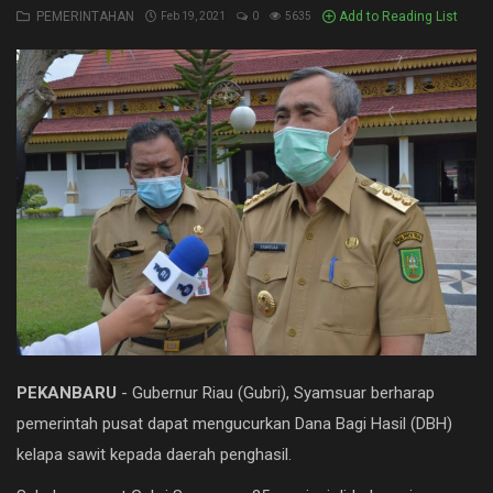
PEMERINTAHAN
Add to Reading List
Feb 19, 2021
0
5635
NASIONAL
PEMERINTAHAN
PENDIDIKAN
PERISTIWA
RIAU
Rokan hilir
SPORT
Umum
PEKANBARU
- Gubernur Riau (Gubri), Syamsuar berharap
Hukrim
pemerintah pusat dapat mengucurkan Dana Bagi Hasil (DBH)
kelapa sawit kepada daerah penghasil.
Politik