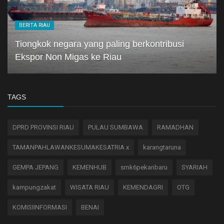
BERITA RIAU
Tiongkok negara yang paling berkontribusi
Ekspor Non Migas ke Riau
TAGS
DPRD PROVINSI RIAU
PULAU SUMBAWA
RAMADHAN
TAMANPAHLAWANKESUMAKESATRIA x
karangtaruna
GEMPA JEPANG
KEMENHUB
smk6pekanbaru
SYARIAH
kampungzakat
WISATA RIAU
KEMENDAGRI
OTG
KOMISIINFORMASI
BENAI