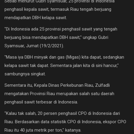
Sebab menurut Gubri Syamsuar, 25 provinsi di Indonesia
Ekonomi
penghasil kepala sawit, termasuk Riau tengah berjuang
mendapatkan DBH kelapa sawit.
Galeri
"Di Indonesia ada 25 provinsi penghasil sawit yang tengah
Kontak
berjuang bisa mendapatkan DBH sawit," ungkap Gubri
Login
Syamsuar, Jumat (19/2/2021).
Register
"Masa iya DBH minyak dan gas (Migas) kita dapat, sedangkan
kelapa sawit tak dapat. Sementara jalan kita di sini hancur,"
sambungnya singkat.
Sementara itu, Kepala Dinas Perkebunan Riau, Zulfadli
mengatakan Provinsi Riau merupakan salah satu daerah
penghasil sawit terbesar di Indonesia.
"Kalau tak salah, 20 persen penghasil CPO di Indonesia dari
Riau. Berdasarkan data statistik CPO di Indonesia, ekspor CPO
Riau itu 40 juta metrik per ton," katanya.