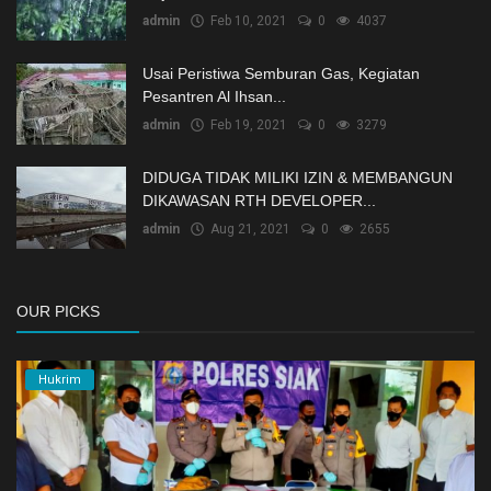
admin
Feb 10, 2021
0
4037
Usai Peristiwa Semburan Gas, Kegiatan
Pesantren Al Ihsan...
admin
Feb 19, 2021
0
3279
DIDUGA TIDAK MILIKI IZIN & MEMBANGUN
DIKAWASAN RTH DEVELOPER...
admin
Aug 21, 2021
0
2655
OUR PICKS
Hukrim