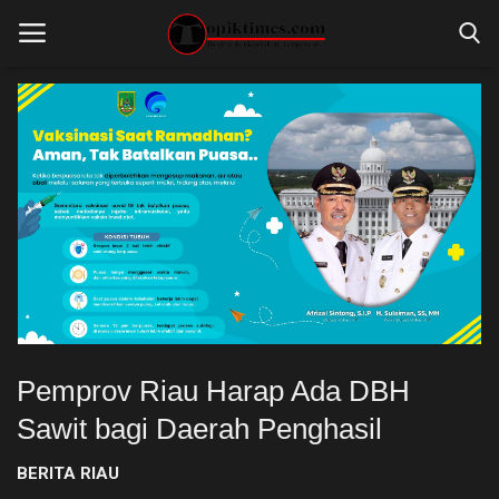
Home
ADVERTORIAL
BERITA RIAU
GALERI FOTO
INTERNASIONAL
Pemprov Riau Harap Ada DBH
KESEHATAN
Sawit bagi Daerah Penghasil
LINGKUNGAN
BERITA RIAU
LINGKUNGAN