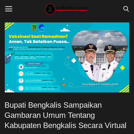
Home
ADVERTORIAL
BERITA RIAU
GALERI FOTO
INTERNASIONAL
Bupati Bengkalis Sampaikan
KESEHATAN
Gambaran Umum Tentang
LINGKUNGAN
Kabupaten Bengkalis Secara Virtual
LINGKUNGAN