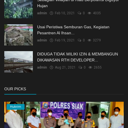
Hujan
admin
Feb 10, 2021
0
4035
Usai Peristiwa Semburan Gas, Kegiatan
Pesantren Al Ihsan...
admin
Feb 19, 2021
0
3279
DIDUGA TIDAK MILIKI IZIN & MEMBANGUN
DIKAWASAN RTH DEVELOPER...
admin
Aug 21, 2021
0
2655
OUR PICKS
Hukrim