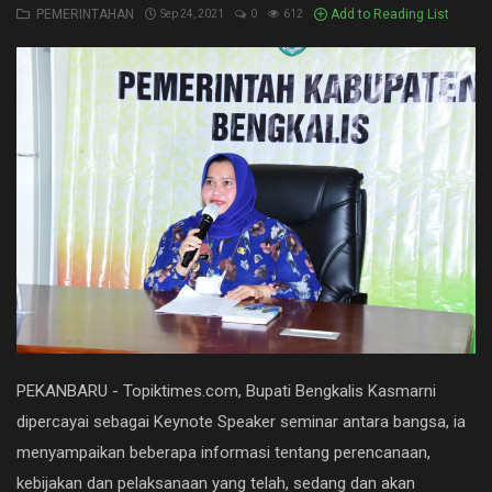
PEMERINTAHAN
Add to Reading List
Sep 24, 2021
0
612
NASIONAL
PEMERINTAHAN
PENDIDIKAN
PERISTIWA
RIAU
Rokan hilir
SPORT
Umum
PEKANBARU - Topiktimes.com, Bupati Bengkalis Kasmarni
Hukrim
dipercayai sebagai Keynote Speaker seminar antara bangsa, ia
menyampaikan beberapa informasi tentang perencanaan,
Politik
kebijakan dan pelaksanaan yang telah, sedang dan akan