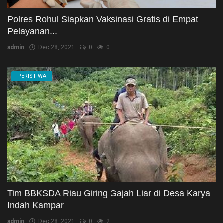
Polres Rohul Siapkan Vaksinasi Gratis di Empat
Pelayanan...
admin
Dec 28, 2021
0
0
PERISTIWA
Tim BBKSDA Riau Giring Gajah Liar di Desa Karya
Indah Kampar
admin
Dec 28, 2021
0
2