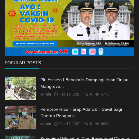
POPULAR POSTS
Plt. Asisten I Bengkalis Dampingi Irsan Tinjau
Mangrove...
admin
Feb 19, 2021
0
6778
Pemprov Riau Harap Ada DBH Sawit bagi
Daerah Penghasil
admin
Feb 19, 2021
0
5634
Sebagian Wilayah di Riau Berpotensi Diguyur