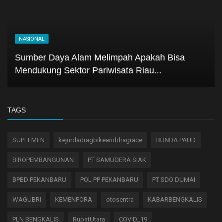
NASIONAL
Sumber Daya Alam Melimpah Apakah Bisa
Mendukung Sektor Pariwisata Riau...
TAGS
SUPLEMEN
kejurdadragbikeanddragrace
BUNDA PAUD
BIROPEMBANGUNAN
PT SAMUDERA SIAK
BPBD PEKANBARU
POL PP PEKANBARU
PT SDO DUMAI
WAGUBRI
KEMENPORA
otosentra
KABARBENGKALIS
PLN BENGKALIS
RupatUtara
COVID_19