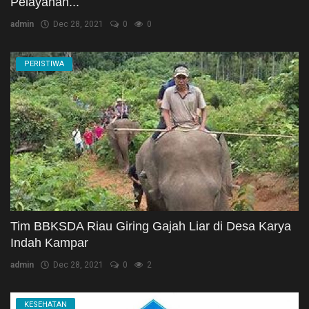
Pelayanan...
admin
Dec 28, 2021
0
0
PERISTIWA
Tim BBKSDA Riau Giring Gajah Liar di Desa Karya
Indah Kampar
admin
Dec 28, 2021
0
2
KESEHATAN