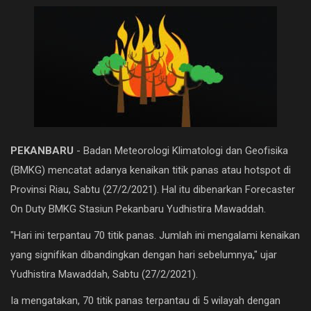
NASIONAL
PEMERINTAHAN
PENDIDIKAN
PERISTIWA
RIAU
PEKANBARU
- Badan Meteorologi Klimatologi dan Geofisika
(BMKG) mencatat adanya kenaikan titik panas atau hotspot di
Rokan hilir
Provinsi Riau, Sabtu (27/2/2021). Hal itu dibenarkan Forecaster
SPORT
On Duty BMKG Stasiun Pekanbaru Yudhistira Mawaddah.
Umum
"Hari ini terpantau 70 titik panas. Jumlah ini mengalami kenaikan
yang signifikan dibandingkan dengan hari sebelumnya," ujar
Hukrim
Yudhistira Mawaddah, Sabtu (27/2/2021).
Politik
Ia mengatakan, 70 titik panas terpantau di 5 wilayah dengan