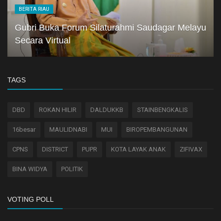
BERITA RIAU
Gubri Buka Forum Silaturahmi Saudagar Melayu
Secara Virtual
TAGS
DBD
ROKAN HILIR
DALDUKKB
STAINBENGKALIS
16besar
MAULIDNABI
MUI
BIROPEMBANGUNAN
CPNS
DISTRICT
PUPR
KOTA LAYAK ANAK
ZIFIVAX
BINA WIDYA
POLITIK
VOTING POLL