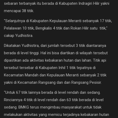
sebaran terbanyak itu berada di Kabupaten Indragiri Hilir yakni
Ekonomi
mencapai 38 titik.
Galeri
"Selanjutnya di Kabupaten Kepulauan Meranti sebanyak 17 titik,
Kontak
Pelalawan 10 titik, Bengkalis 4 titik dan Rokan Hilir satu titik,"
cakap Yudhistira.
Login
Dikatakan Yudhistira, dari jumlah tersebut 3 titik diantaranya
Register
berada di level tinggi. Hal ini bisa diartikan di wilayah tersebut
dipastikan ada aktivitas kebakaran hutan dan lahan. Titik api
tersebut tersebar di Kabupaten Inhil 1 titik tepatnya di
Kecamatan Mandah dan Kepulauan Meranti sebanyak 2 titik
yakni di Kecamatan Rangsang dan dan Rangsang Pesisir.
"Untuk 67 titik lainnya berada di level rendah dan sedang.
Rinciannya 4 titik di level rendah dan 63 titik berada di level
sedang. BMKG terus mengimbau masyarakat untuk tidak
melakukan aktivitas yang memicu terjadinya kebakaran hutan