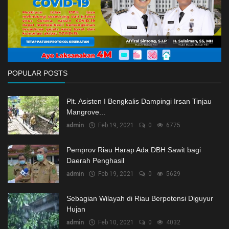
POPULAR POSTS
Plt. Asisten I Bengkalis Dampingi Irsan Tinjau
Mangrove...
admin
Feb 19, 2021
0
6775
Pemprov Riau Harap Ada DBH Sawit bagi
Daerah Penghasil
admin
Feb 19, 2021
0
5629
Sebagian Wilayah di Riau Berpotensi Diguyur
Hujan
admin
Feb 10, 2021
0
4032