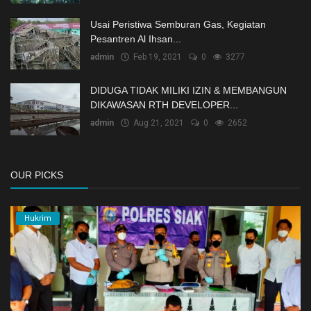
Usai Peristiwa Semburan Gas, Kegiatan
Pesantren Al Ihsan...
admin
Feb 19, 2021
0
3277
DIDUGA TIDAK MILIKI IZIN & MEMBANGUN
DIKAWASAN RTH DEVELOPER...
admin
Aug 21, 2021
0
2652
OUR PICKS
Hukrim