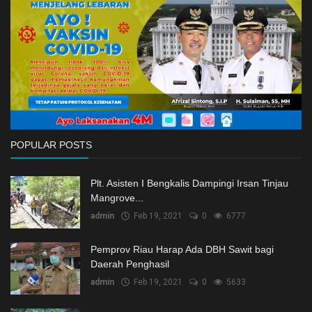
Ekonomi
Galeri
Kontak
Login
Register
POPULAR POSTS
Plt. Asisten I Bengkalis Dampingi Irsan Tinjau
Mangrove...
admin
Feb 19, 2021
0
6777
Pemprov Riau Harap Ada DBH Sawit bagi
Daerah Penghasil
admin
Feb 19, 2021
0
5633