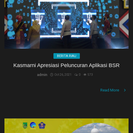
NASIONAL
PEMERINTAHAN
PENDIDIKAN
PERISTIWA
BERITA RIAU
RIAU
Kasmarni Apresiasi Peluncuran Aplikasi BSR
Rokan hilir
admin
Oct 26, 2021
0
573
SPORT
Read More
Umum
Hukrim
Politik