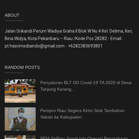
ABOUT
Jalan Srikandi Perum Wadiya Graha II Blok W No.4 Kel. Delima, Kec.
Bina Widya, Kota Pekanbaru – Riau /Kode Pos 28282 - Email :
pt.hasrimediaindo@gmail.com - +6282383693801
RANDOM POSTS
Penyaluran BLT DD Covid-19 TA 2020 di Desa
Tanjung Karang...
Pempro Riau Segera Kirim Stok Tambahan
Vaksin ke Kabupaten
BEM SeRiau Soroti Izin Operasi Perusahaan