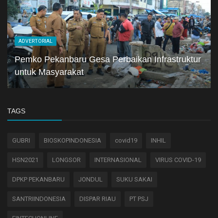
ADVERTORIAL
Pemko Pekanbaru Gesa Perbaikan Infrastruktur
untuk Masyarakat
TAGS
GUBRI
BIOSKOPINDONESIA
covid19
INHIL
HSN2021
LONGSOR
INTERNASIONAL
VIRUS COVID-19
DPKP PEKANBARU
JONDUL
SUKU SAKAI
SANTRIINDONESIA
DISPAR RIAU
PT PSJ