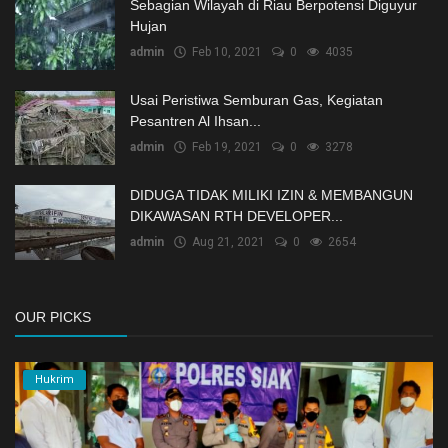
Sebagian Wilayah di Riau Berpotensi Diguyur
Hujan
admin
Feb 10, 2021
0
4035
Usai Peristiwa Semburan Gas, Kegiatan
Pesantren Al Ihsan...
admin
Feb 19, 2021
0
3278
DIDUGA TIDAK MILIKI IZIN & MEMBANGUN
DIKAWASAN RTH DEVELOPER...
admin
Aug 21, 2021
0
2654
OUR PICKS
Hukrim