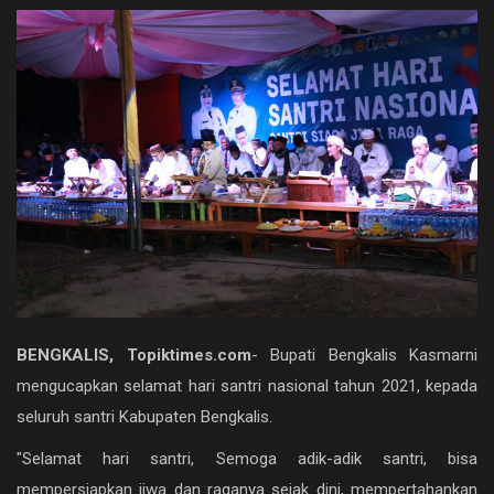
NASIONAL
PEMERINTAHAN
PENDIDIKAN
PERISTIWA
RIAU
Rokan hilir
SPORT
BENGKALIS, Topiktimes.com
- Bupati Bengkalis Kasmarni
Umum
mengucapkan selamat hari santri nasional tahun 2021, kepada
seluruh santri Kabupaten Bengkalis.
Hukrim
"Selamat hari santri, Semoga adik-adik santri, bisa
Politik
mempersiapkan jiwa dan raganya sejak dini, mempertahankan