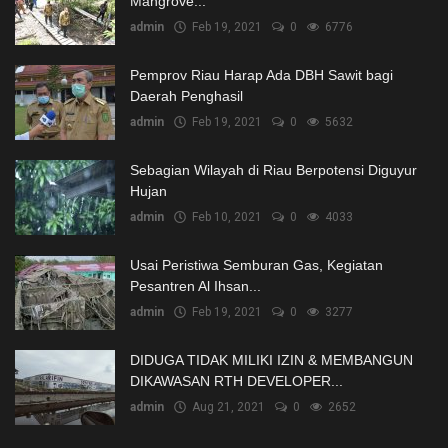
Mangrove...
admin
Feb 19, 2021
0
6776
Pemprov Riau Harap Ada DBH Sawit bagi
Daerah Penghasil
admin
Feb 19, 2021
0
5632
Sebagian Wilayah di Riau Berpotensi Diguyur
Hujan
admin
Feb 10, 2021
0
4033
Usai Peristiwa Semburan Gas, Kegiatan
Pesantren Al Ihsan...
admin
Feb 19, 2021
0
3277
DIDUGA TIDAK MILIKI IZIN & MEMBANGUN
DIKAWASAN RTH DEVELOPER...
admin
Aug 21, 2021
0
2652