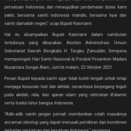
Ekonomi
persatuan Indonesia, dan mewujudkan perdamaian dunia. kami
yakin, bersama santri indonesia mandiri, bersama kyai dan
Galeri
santri damailah negeri," ucap Bupati Kasmarni
Kontak
Hal itu disampaikan Bupati Kasmarni dalam sambutan
tertulisnya yang dibacakan Asisten Administrasi Umum
Login
Sekretariat Daerah Bengkalis H. Tengku Zainuddin, Sempena
Register
memperingati Hari Santri Nasional di Pondok Pesantren Madani
Nusantara Sungai Alam, Jum'at malam, 22 Oktober 2021.
Pesan Bupati kepada santri agar tidak boleh lengah untuk tetap
menjaga kesucian hati dan akhlak, senantiasa berpegang teguh
pada akidah, nilai, dan ajaran islam yang rahmatan lil’alamin
serta tradisi luhur bangsa Indonesia.
"Adik-adik santri jangan pernah memberikan celah masuknya
ancaman ideologi yang dapat merusak pemikiran dan komitmen
terhadap persatuan dan kesatuan Indonesia," pesannya.