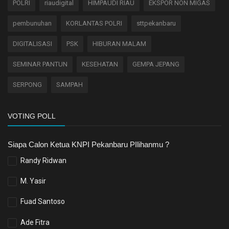
POLRI
riaudigital
HIMPAUDI RIAU
EKSPOR NON MIGAS
pembunuhan
KORLANTAS POLRI
sttpekanbaru
DIGITALISASI
PSK
HIBURAN MALAM
SEMINAR PANTUN
KESEHATAN
GEMPA JEPANG
SERPONG
SAMPAH
VOTING POLL
Siapa Calon Ketua KNPI Pekanbaru PIlihanmu ?
Randy Ridwan
M. Yasir
Fuad Santoso
Ade Fitra