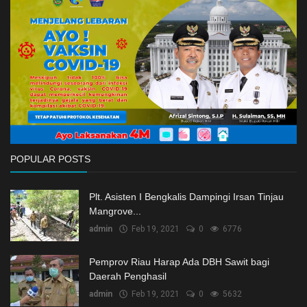
Ekonomi
Galeri
Kontak
Login
Register
POPULAR POSTS
Plt. Asisten I Bengkalis Dampingi Irsan Tinjau
Mangrove...
admin
Feb 19, 2021
0
6776
Pemprov Riau Harap Ada DBH Sawit bagi
Daerah Penghasil
admin
Feb 19, 2021
0
5632