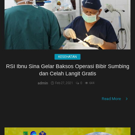
NASIONAL
PEMERINTAHAN
PENDIDIKAN
PERISTIWA
KESEHATAN
RIAU
RSI Ibnu Sina Gelar Baksos Operasi Bibir Sumbing
dan Celah Langit Gratis
Rokan hilir
admin
Feb 27, 2021
0
644
SPORT
Read More
Umum
Hukrim
Politik