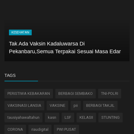
KESEHATAN
Tak Ada Vaksin Kadaluwarsa Di
Pekanbaru,Semua Terpakai Sesuai Masa Edar
TAGS
PERISTIWA KEBAKARAN
BERBAGI SEMBAKO
TNI-POLRI
VAKSINASI LANSIA
VAKSINE
pii
BERBAGI TAKJIL
tausiyahawaltahun
kasn
LSF
KELASII
STUNTING
CORONA
riaudigital
PWI PUSAT