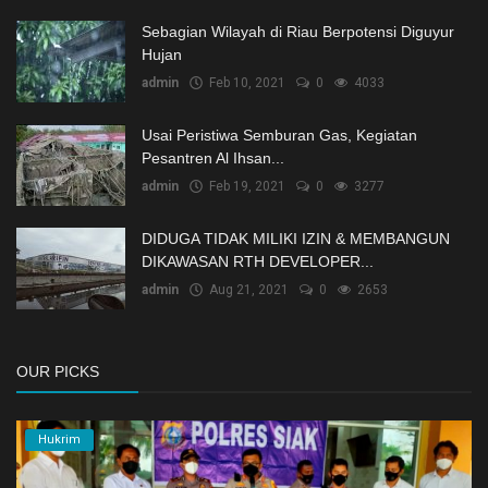
Sebagian Wilayah di Riau Berpotensi Diguyur
Hujan
admin
Feb 10, 2021
0
4033
Usai Peristiwa Semburan Gas, Kegiatan
Pesantren Al Ihsan...
admin
Feb 19, 2021
0
3277
DIDUGA TIDAK MILIKI IZIN & MEMBANGUN
DIKAWASAN RTH DEVELOPER...
admin
Aug 21, 2021
0
2653
OUR PICKS
Hukrim