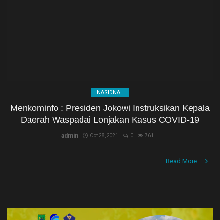
NASIONAL
PEMERINTAHAN
PENDIDIKAN
PERISTIWA
NASIONAL
RIAU
Menkominfo : Presiden Jokowi Instruksikan Kepala
Daerah Waspadai Lonjakan Kasus COVID-19
Rokan hilir
admin
Oct 28, 2021
0
761
SPORT
Read More
Umum
Hukrim
Politik