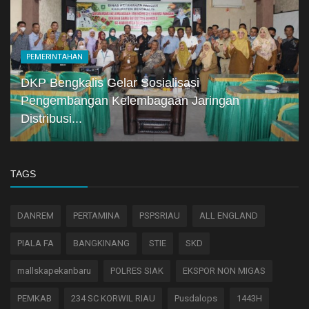
PEMERINTAHAN
DKP Bengkalis Gelar Sosialisasi
Pengembangan Kelembagaan Jaringan
Distribusi...
TAGS
DANREM
PERTAMINA
PSPSRIAU
ALL ENGLAND
PIALA FA
BANGKINANG
STIE
SKD
mallskapekanbaru
POLRES SIAK
EKSPOR NON MIGAS
PEMKAB
234 SC KORWIL RIAU
Pusdalops
1443H