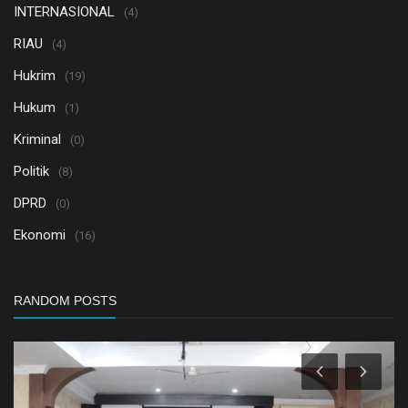
INTERNASIONAL
(4)
RIAU
(4)
Hukrim
(19)
Hukum
(1)
Kriminal
(0)
Politik
(8)
DPRD
(0)
Ekonomi
(16)
RANDOM POSTS