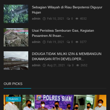
Sebagian Wilayah di Riau Berpotensi Diguyur
Hujan
admin
Feb 10, 2021
0
4032
Usai Peristiwa Semburan Gas, Kegiatan
Pesantren Al Ihsan...
admin
Feb 19, 2021
0
3277
DIDUGA TIDAK MILIKI IZIN & MEMBANGUN
DIKAWASAN RTH DEVELOPER...
admin
Aug 21, 2021
0
2652
OUR PICKS
Hukrim