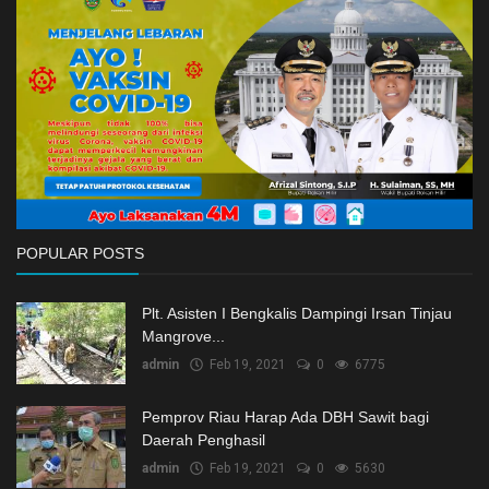
Ekonomi
Galeri
Kontak
Login
Register
POPULAR POSTS
Plt. Asisten I Bengkalis Dampingi Irsan Tinjau
Mangrove...
admin
Feb 19, 2021
0
6775
Pemprov Riau Harap Ada DBH Sawit bagi
Daerah Penghasil
admin
Feb 19, 2021
0
5630