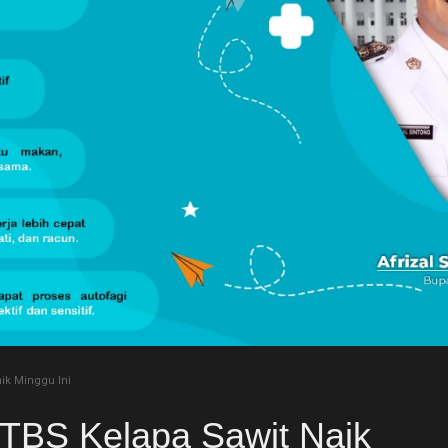
ik Minggu Ini
TBS Kelapa Sawit Naik