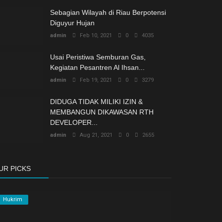
Sebagian Wilayah di Riau Berpotensi
Diguyur Hujan
admin
Feb 10, 2021
0
4035
Usai Peristiwa Semburan Gas,
Kegiatan Pesantren Al Ihsan...
admin
Feb 19, 2021
0
3279
DIDUGA TIDAK MILIKI IZIN &
MEMBANGUN DIKAWASAN RTH
DEVELOPER...
admin
Aug 21, 2021
0
2655
UR PICKS
Hukrim