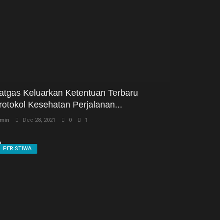
atgas Keluarkan Ketentuan Terbaru
rotokol Kesehatan Perjalanan...
min
Dec 28, 2021
0
1
PERISTIWA