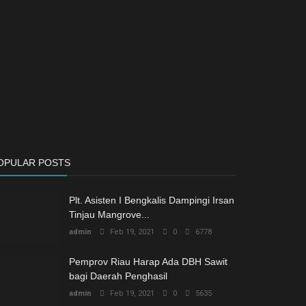
OPULAR POSTS
Plt. Asisten I Bengkalis Dampingi Irsan
Tinjau Mangrove...
admin
Feb 19, 2021
0
6778
Pemprov Riau Harap Ada DBH Sawit
bagi Daerah Penghasil
admin
Feb 19, 2021
0
5635