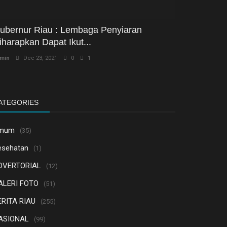
ubernur Riau : Lembaga Penyiaran
iharapkan Dapat Ikut...
min
Dec 23, 2021
0
1
ATEGORIES
mum
(35)
esehatan
(1)
DVERTORIAL
(12)
ALERI FOTO
(51)
ERITA RIAU
(255)
ASIONAL
(99)