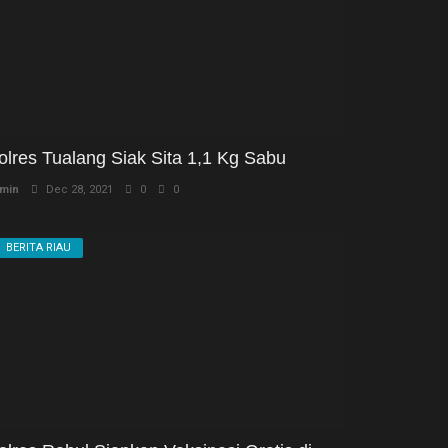
olres Tualang Siak Sita 1,1 Kg Sabu
min
Dec 28, 2021
0
0
BERITA RIAU