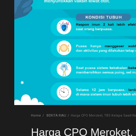
NASIONAL
PEMERINTAHAN
PENDIDIKAN
PERISTIWA
RIAU
Rokan hilir
SPORT
Umum
Hukrim
Home
BERITA RIAU
Harga CPO Meroket, TBS Kelapa Sawit Na
Harga CPO Meroket, 
Politik