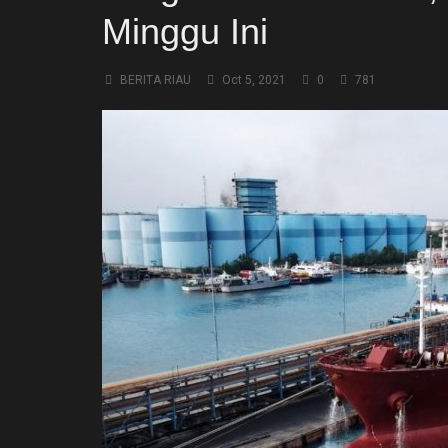
Ekonomi
Minggu Ini
Galeri
BERITA RIAU
Oct 5, 2021
0
781
Kontak
Login
Register