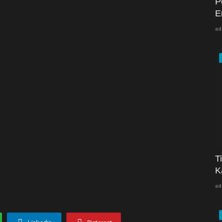
P
E
ad
T
K
ad