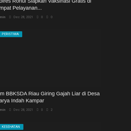
olres Rohul Siapkan Vaksinasi Gratis di
mpat Pelayanan...
min
Dec 28, 2021
0
0
PERISTIWA
im BBKSDA Riau Giring Gajah Liar di Desa
arya Indah Kampar
min
Dec 28, 2021
0
2
KESEHATAN