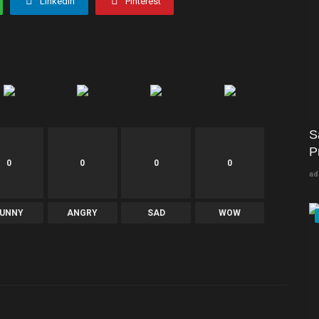
Linkedin
Pinterest
S
P
0
0
0
0
ad
FUNNY
ANGRY
SAD
WOW