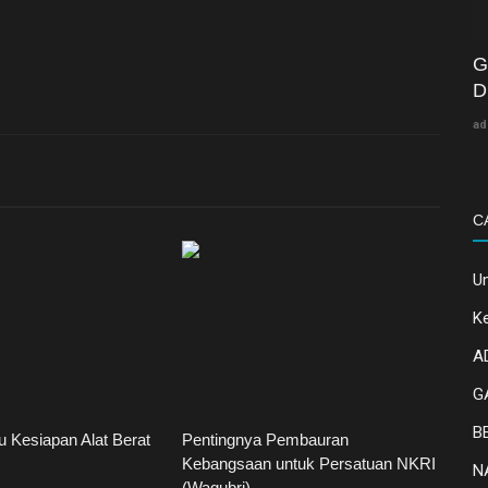
G
D
ad
C
U
K
A
G
B
u Kesiapan Alat Berat
Pentingnya Pembauran
Kebangsaan untuk Persatuan NKRI
N
(Wagubri)